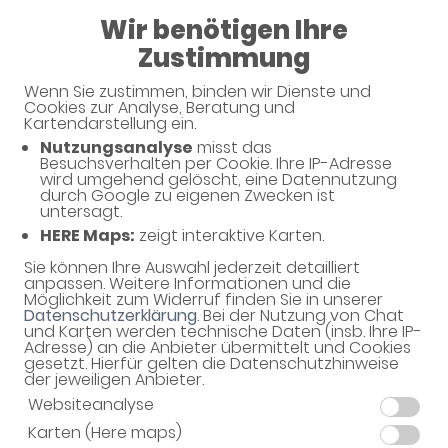
Wir benötigen Ihre
08:00 - 18:00
Zustimmung
Apotheke am Markt
Wenn Sie zustimmen, binden wir Dienste und
Cookies zur Analyse, Beratung und
Kartendarstellung ein.
Nutzungsanalyse
misst das
Besuchsverhalten per Cookie. Ihre IP-Adresse
Unverbindliche Arzneimittel-
wird umgehend gelöscht, eine Datennutzung
durch Google zu eigenen Zwecken ist
Reservierung
untersagt.
HERE Maps:
zeigt interaktive Karten.
Apotheke am Markt
Ernst-Thälmann-Platz 7, 02788 Hirschfelde
Sie können Ihre Auswahl jederzeit detailliert
anpassen. Weitere Informationen und die
Möglichkeit zum Widerruf finden Sie in unserer
Eine Bearbeitung und Abholung der unverbindlichen
Datenschutzerklärung
. Bei der Nutzung von Chat
Arzneimittel-Reservierung ist nur während der
und Karten werden technische Daten (insb. Ihre IP-
Öffnungszeiten möglich.
Adresse) an die Anbieter übermittelt und Cookies
gesetzt. Hierfür gelten die Datenschutzhinweise
der jeweiligen Anbieter.
Websiteanalyse
Karten (Here maps)